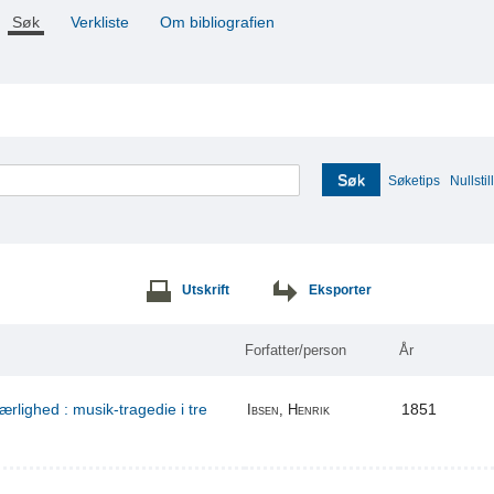
Søk
Verkliste
Om bibliografien
Søk
Søketips
Nullstill
Utskrift
Eksporter
Forfatter/person
År
ærlighed : musik-tragedie i tre
1851
Ibsen, Henrik