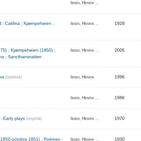
Ibsen, Henrik ...
 : Catilina ; Kjæmpehøien ;
1928
Ibsen, Henrik ...
1875) ; Kjæmpehøien (1850) ;
2005
Ibsen, Henrik ...
a ; Sancthansnatten
ka
1996
Ibsen, Henrik
(tsjekkisk)
1986
Ibsen, Henrik ...
: Early plays
1970
Ibsen, Henrik ...
(engelsk)
l 1850-octobre 1851) : Poèmes -
1930
Ibsen, Henrik ...