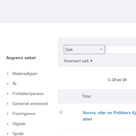
Søk
Avgrens søket
Avansert søk ▾
Materialtyper
1–10 av 10
År
Forfatter/person
Tittel
Generelt emneord
Norma, eller en Politikers Kj
Form/genre
akter
Utgiver
Språk