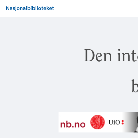
Den int
b