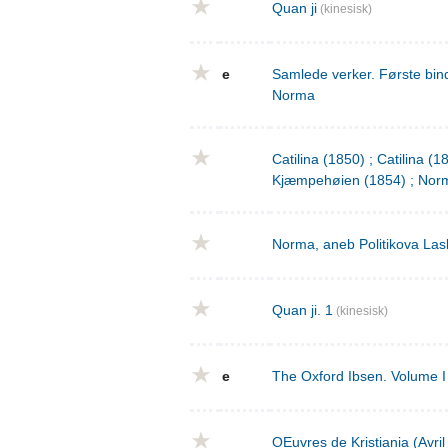
Quan ji
(kinesisk)
e
Samlede verker. Første bind
Norma
Catilina (1850) ; Catilina (
Kjæmpehøien (1854) ; Norm
Norma, aneb Politikova Las
Quan ji. 1
(kinesisk)
e
The Oxford Ibsen. Volume I 
OEuvres de Kristiania (Avri