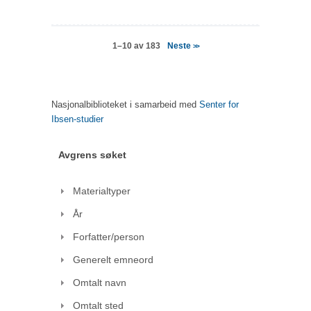
Neste
1–10 av 183
>>
Nasjonalbiblioteket i samarbeid med
Senter for
Ibsen-studier
Avgrens søket
Materialtyper
År
Forfatter/person
Generelt emneord
Omtalt navn
Omtalt sted