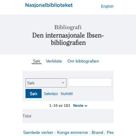
English
Bibliografi
Den internasjonale Ibsen-
bibliografien
Søk
Verkliste
Om bibliografien
Søk
Søk
Søketips
Nullstill
Neste
1–10 av 183
>>
Tittel
Samlede verker : Kongs-emnerne ; Brand ; Peer Gynt. 2