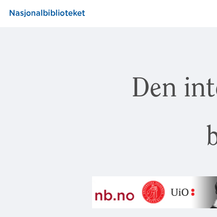
Den int
b