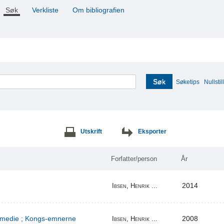
Søk
Verkliste
Om bibliografien
Søk
Søketips
Nullstill
Utskrift
Eksporter
Forfatter/person
År
2014
Ibsen, Henrik ...
komedie ; Kongs-emnerne
2008
Ibsen, Henrik ...