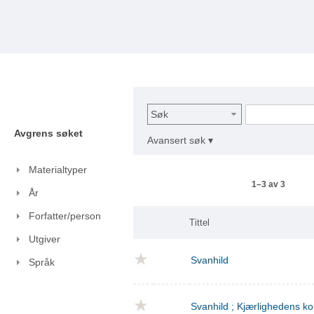
Søk
Avgrens søket
Avansert søk ▾
Materialtyper
1–3 av 3
År
Forfatter/person
Tittel
Utgiver
Svanhild
Språk
Svanhild ; Kjærlighedens 