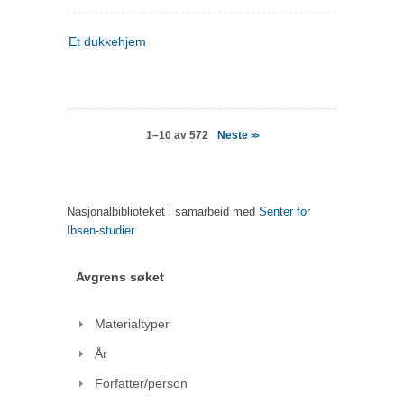
Et dukkehjem
Neste
1–10 av 572
>>
Nasjonalbiblioteket i samarbeid med
Senter for
Ibsen-studier
Avgrens søket
Materialtyper
År
Forfatter/person