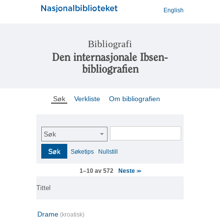
English
Bibliografi
Den internasjonale Ibsen-
bibliografien
Søk
Verkliste
Om bibliografien
Søk
Søk
Søketips
Nullstill
Neste
1–10 av 572
>>
Tittel
Drame
(kroatisk)