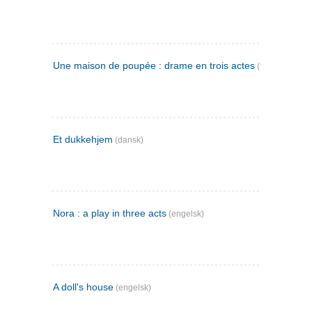
Une maison de poupée : drame en trois actes
(fransk)
Et dukkehjem
(dansk)
Nora : a play in three acts
(engelsk)
A doll's house
(engelsk)