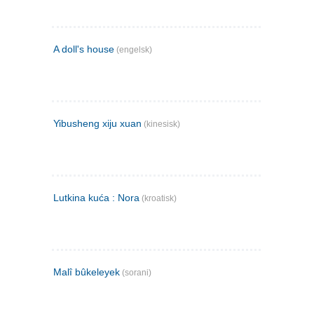
A doll's house
(engelsk)
Yibusheng xiju xuan
(kinesisk)
Lutkina kuća : Nora
(kroatisk)
Malî bûkeleyek
(sorani)