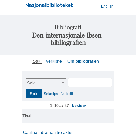
English
Bibliografi
Den internasjonale Ibsen-
bibliografien
Søk
Verkliste
Om bibliografien
Søk
Søk
Søketips
Nullstill
Neste
1–10 av 47
>>
Tittel
Catilina : drama i tre akter