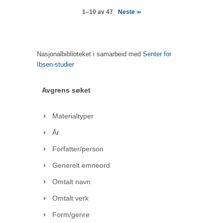
Neste
1–10 av 47
>>
Nasjonalbiblioteket i samarbeid med
Senter for
Ibsen-studier
Avgrens søket
Materialtyper
År
Forfatter/person
Generelt emneord
Omtalt navn
Omtalt verk
Form/genre