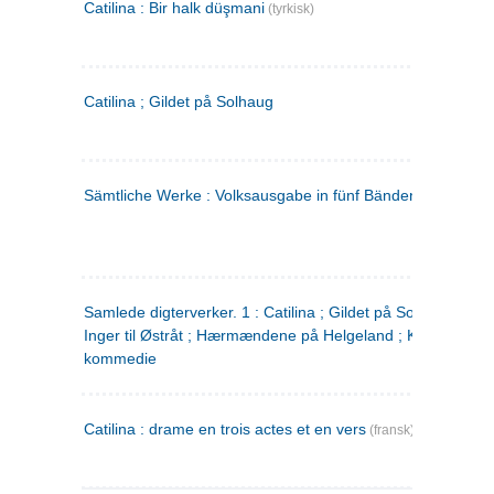
Catilina : Bir halk düşmani
(tyrkisk)
Catilina ; Gildet på Solhaug
Sämtliche Werke : Volksausgabe in fünf Bänden
(tysk)
Samlede digterverker. 1 : Catilina ; Gildet på Solhaug ; Fru
Inger til Østråt ; Hærmændene på Helgeland ; Kjærlighede
kommedie
Catilina : drame en trois actes et en vers
(fransk)