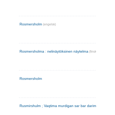
Rosmersholm
(engelsk)
Rosmersholma : nelinäytöksinen näytelma
(finsk)
Rosmersholm
Rusmirshulm ; Vaqtima murdigan sar bar darim
(farsi)