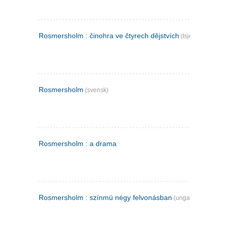
Rosmersholm : činohra ve čtyrech dějstvích
(tsjekkisk)
Rosmersholm
(svensk)
Rosmersholm : a drama
Rosmersholm : színmü négy felvonásban
(ungarsk)