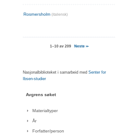
Rosmersholm
(italiensk)
Neste
1–10 av 209
>>
Nasjonalbiblioteket i samarbeid med
Senter for
Ibsen-studier
Avgrens søket
Materialtyper
År
Forfatter/person