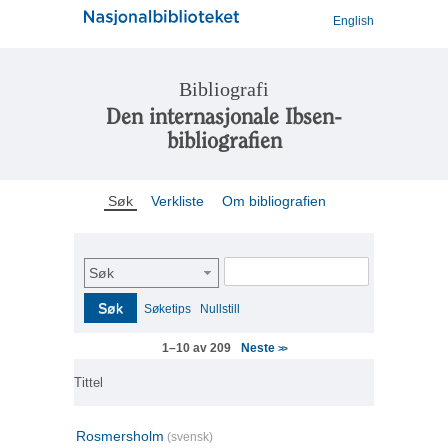
English
Bibliografi
Den internasjonale Ibsen-
bibliografien
Søk
Verkliste
Om bibliografien
Søk
Søk
Søketips
Nullstill
Neste
1–10 av 209
>>
Tittel
Rosmersholm
(svensk)