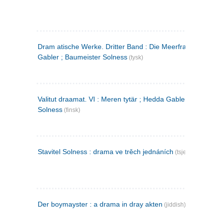
Dram atische Werke. Dritter Band : Die Meerfrau ; Hedda
Gabler ; Baumeister Solness
(tysk)
Valitut draamat. VI : Meren tytär ; Hedda Gabler ; Rakentaj
Solness
(finsk)
Stavitel Solness : drama ve trěch jednáních
(tsjekkisk)
Der boymayster : a drama in dray akten
(jiddish)