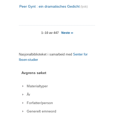
Peer Gynt : ein dramatisches Gedicht
(tysk)
Neste
1–10 av 447
>>
Nasjonalbiblioteket i samarbeid med
Senter for
Ibsen-studier
Avgrens søket
Materialtyper
År
Forfatter/person
Generelt emneord