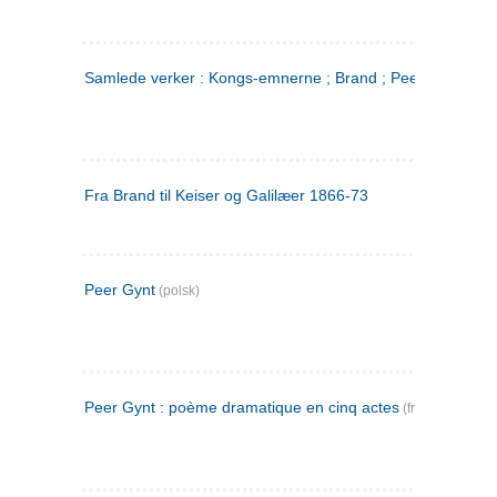
Samlede verker : Kongs-emnerne ; Brand ; Peer Gynt. 2
Fra Brand til Keiser og Galilæer 1866-73
Peer Gynt
(polsk)
Peer Gynt : poème dramatique en cinq actes
(fransk)