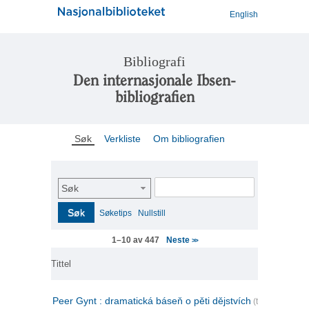
English
Bibliografi
Den internasjonale Ibsen-
bibliografien
Søk
Verkliste
Om bibliografien
Søk
Søk
Søketips
Nullstill
Neste
1–10 av 447
>>
Tittel
Peer Gynt : dramatická báseň o pěti dějstvích
(tsjekkisk)