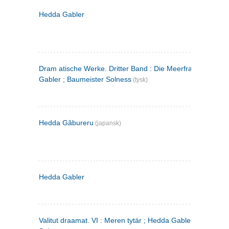
Hedda Gabler
Dram atische Werke. Dritter Band : Die Meerfrau ; Hedda
Gabler ; Baumeister Solness
(tysk)
Hedda Gâbureru
(japansk)
Hedda Gabler
Valitut draamat. VI : Meren tytär ; Hedda Gabler ; Rakentaj