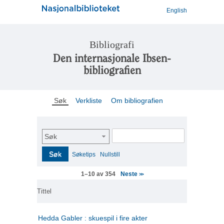
English
Bibliografi
Den internasjonale Ibsen-
bibliografien
Søk
Verkliste
Om bibliografien
Søk
Søk
Søketips
Nullstill
Neste
1–10 av 354
>>
Tittel
Hedda Gabler : skuespil i fire akter