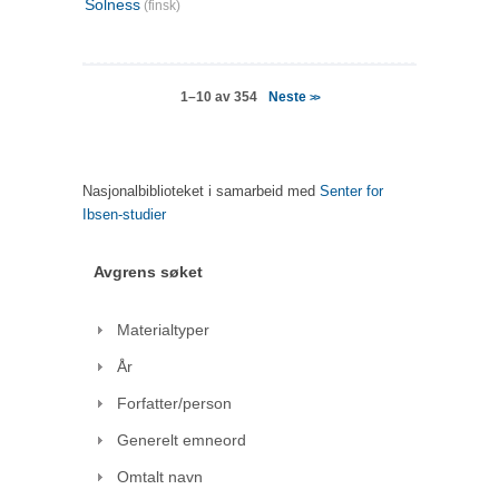
Solness
(finsk)
Neste
1–10 av 354
>>
Nasjonalbiblioteket i samarbeid med
Senter for
Ibsen-studier
Avgrens søket
Materialtyper
År
Forfatter/person
Generelt emneord
Omtalt navn