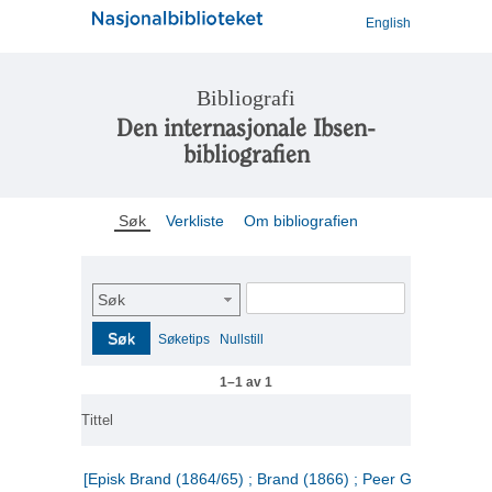
English
Bibliografi
Den internasjonale Ibsen-
bibliografien
Søk
Verkliste
Om bibliografien
Søk
Søk
Søketips
Nullstill
1–1 av 1
Tittel
[Episk Brand (1864/65) ; Brand (1866) ; Peer Gynt (1867)]