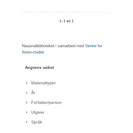
1–1 av 1
Nasjonalbiblioteket i samarbeid med
Senter for
Ibsen-studier
Avgrens søket
Materialtyper
År
Forfatter/person
Utgiver
Språk