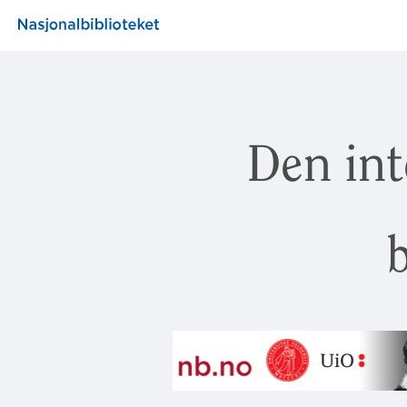
Den int
b