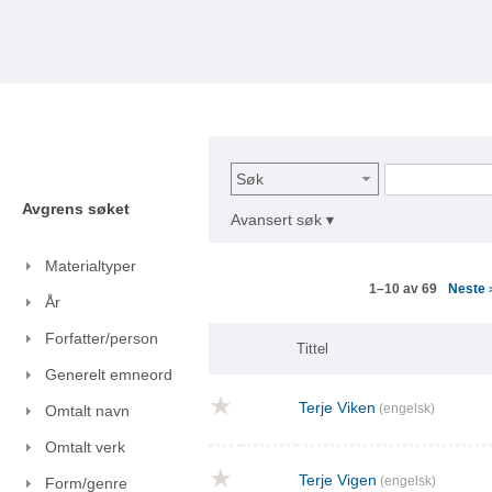
Søk
Avgrens søket
Avansert søk ▾
Materialtyper
Neste
1–10 av 69
År
Forfatter/person
Tittel
Generelt emneord
Terje Viken
(engelsk)
Omtalt navn
Omtalt verk
Terje Vigen
(engelsk)
Form/genre