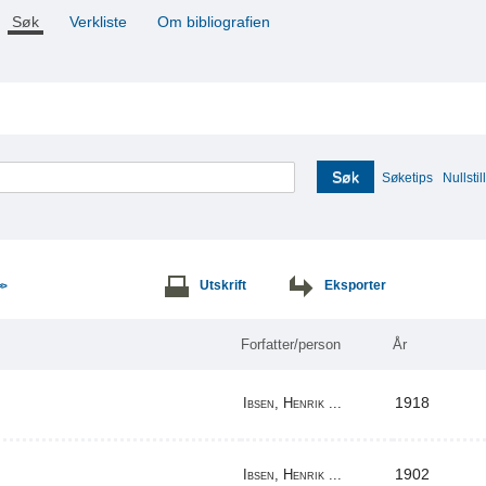
Søk
Verkliste
Om bibliografien
Søk
Søketips
Nullstill
Utskrift
Eksporter
>>
Forfatter/person
År
1918
Ibsen, Henrik ...
1902
Ibsen, Henrik ...