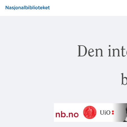
Den int
b