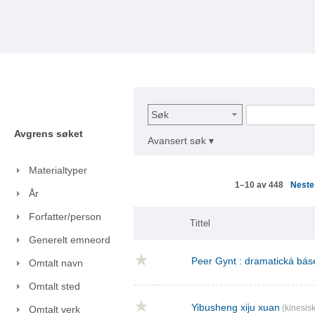
Søk
Avgrens søket
Avansert søk ▾
Materialtyper
Nest
1–10 av 448
År
Forfatter/person
Tittel
Generelt emneord
Peer Gynt : dramatická báse
Omtalt navn
Omtalt sted
Yibusheng xiju xuan
(kinesisk
Omtalt verk