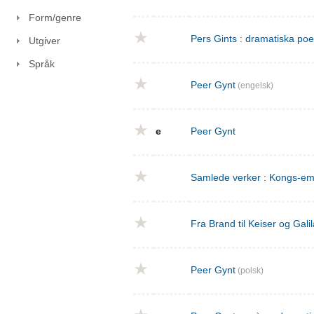
Form/genre
Pers Gints : dramatiska po
Utgiver
Språk
Peer Gynt
(engelsk)
e
Peer Gynt
Samlede verker : Kongs-emn
Fra Brand til Keiser og Gal
Peer Gynt
(polsk)