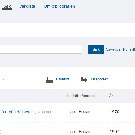
Søk
Verkliste
Om bibliografien
Søk
Søketips
Nullstill
e
Utskrift
Eksporter
>>
Forfatter/person
År
ň o pěti dějstvích
1970
Ibsen, Henrik ...
(tsjekkisk)
1997
Ibsen, Henrik ...
)