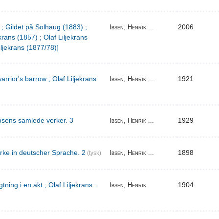
 ; Gildet på Solhaug (1883) ;
2006
Ibsen, Henrik ...
krans (1857) ; Olaf Liljekrans
iljekrans (1877/78)]
warrior's barrow ; Olaf Liljekrans
1921
Ibsen, Henrik ...
bsens samlede verker. 3
1929
Ibsen, Henrik ...
rke in deutscher Sprache. 2
1898
Ibsen, Henrik ...
(tysk)
ing i en akt ; Olaf Liljekrans :
1904
Ibsen, Henrik