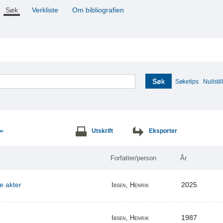
Søk
Verkliste
Om bibliografien
Søk
Søketips
Nullstill
Utskrift
Eksporter
>>
Forfatter/person
År
re akter
2025
Ibsen, Henrik
1987
Ibsen, Henrik