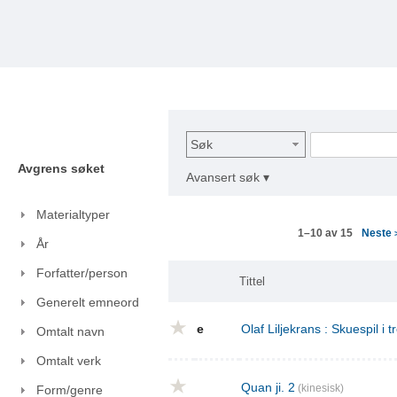
Søk
Avgrens søket
Avansert søk ▾
Materialtyper
Neste
1–10 av 15
År
Forfatter/person
Tittel
Generelt emneord
e
Olaf Liljekrans : Skuespil i t
Omtalt navn
Omtalt verk
Quan ji. 2
(kinesisk)
Form/genre