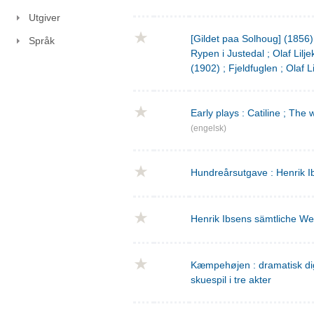
Utgiver
[Gildet paa Solhoug] (1856)
Språk
Rypen i Justedal ; Olaf Lilje
(1902) ; Fjeldfuglen ; Olaf L
Early plays : Catiline ; The 
(engelsk)
Hundreårsutgave : Henrik I
Henrik Ibsens sämtliche We
Kæmpehøjen : dramatisk digtn
skuespil i tre akter