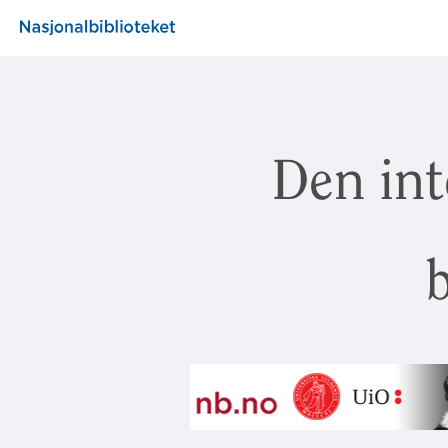
Den int
b