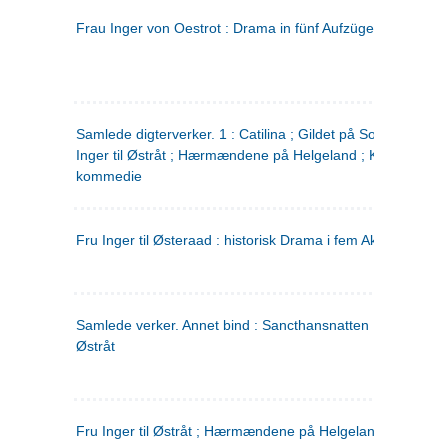
Frau Inger von Oestrot : Drama in fünf Aufzügen
(tysk)
Samlede digterverker. 1 : Catilina ; Gildet på Solhaug ; Fru
Inger til Østråt ; Hærmændene på Helgeland ; Kjærlighede
kommedie
Fru Inger til Østeraad : historisk Drama i fem Akter
Samlede verker. Annet bind : Sancthansnatten ; Fru Inger ti
Østråt
Fru Inger til Østråt ; Hærmændene på Helgeland