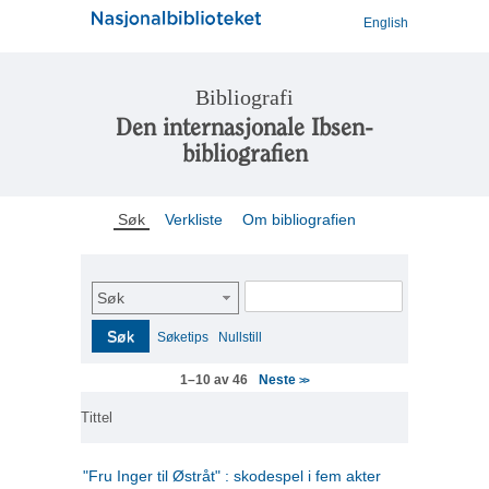
English
Bibliografi
Den internasjonale Ibsen-
bibliografien
Søk
Verkliste
Om bibliografien
Søk
Søk
Søketips
Nullstill
Neste
1–10 av 46
>>
Tittel
"Fru Inger til Østråt" : skodespel i fem akter