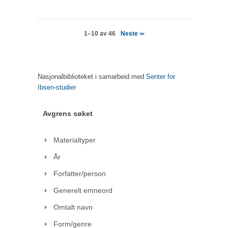
Neste
1–10 av 46
>>
Nasjonalbiblioteket i samarbeid med
Senter for
Ibsen-studier
Avgrens søket
Materialtyper
År
Forfatter/person
Generelt emneord
Omtalt navn
Form/genre