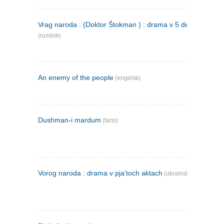
Vrag naroda : (Doktor Štokman ) : drama v 5 dejstvijach
(russisk)
An enemy of the people
(engelsk)
Dushman-i mardum
(farsi)
Vorog naroda : drama v pja'toch aktach
(ukrainsk)