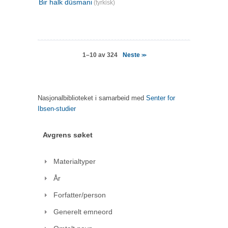
Bir halk düsmani
(tyrkisk)
Neste
1–10 av 324
>>
Nasjonalbiblioteket i samarbeid med
Senter for
Ibsen-studier
Avgrens søket
Materialtyper
År
Forfatter/person
Generelt emneord