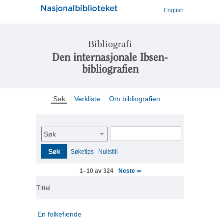
English
Bibliografi
Den internasjonale Ibsen-
bibliografien
Søk
Verkliste
Om bibliografien
Søk
Søk
Søketips
Nullstill
Neste
1–10 av 324
>>
Tittel
En folkefiende