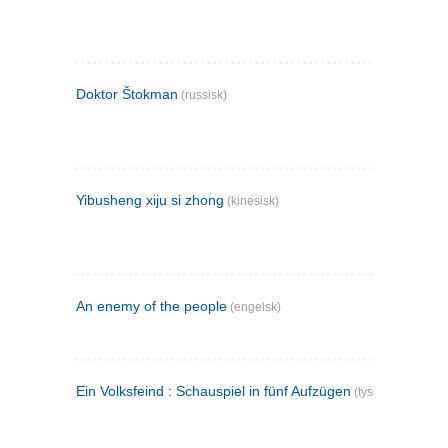
Doktor Štokman
(russisk)
Yibusheng xiju si zhong
(kinesisk)
An enemy of the people
(engelsk)
Ein Volksfeind : Schauspiel in fünf Aufzügen
(tysk)