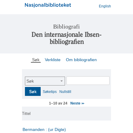
English
Bibliografi
Den internasjonale Ibsen-
bibliografien
Søk
Verkliste
Om bibliografien
Søk
Søk
Søketips
Nullstill
Neste
1–10 av 24
>>
Tittel
Bermanden : (ur Digte)