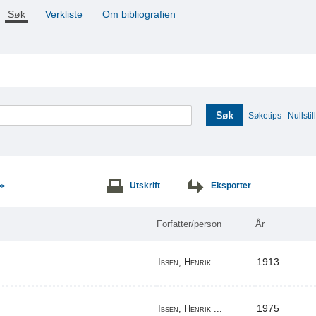
Søk
Verkliste
Om bibliografien
Søk
Søketips
Nullstill
Utskrift
Eksporter
>>
Forfatter/person
År
1913
Ibsen, Henrik
1975
Ibsen, Henrik ...