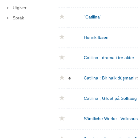
Utgiver
"Catilina"
Språk
Henrik Ibsen
Catilina : drama i tre akter
e
Catilina : Bir halk düşmani
(t
Catilina ; Gildet på Solhaug
Sämtliche Werke : Volksaus