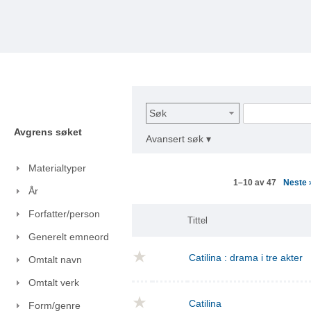
Søk
Avgrens søket
Avansert søk ▾
Materialtyper
Neste
1–10 av 47
År
Forfatter/person
Tittel
Generelt emneord
Catilina : drama i tre akter
Omtalt navn
Omtalt verk
Catilina
Form/genre