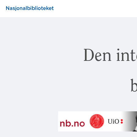
Den int
b