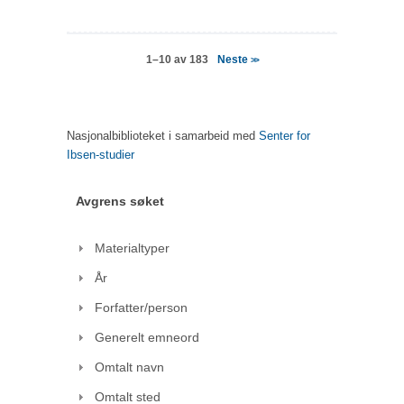
Neste
1–10 av 183
>>
Nasjonalbiblioteket i samarbeid med
Senter for
Ibsen-studier
Avgrens søket
Materialtyper
År
Forfatter/person
Generelt emneord
Omtalt navn
Omtalt sted