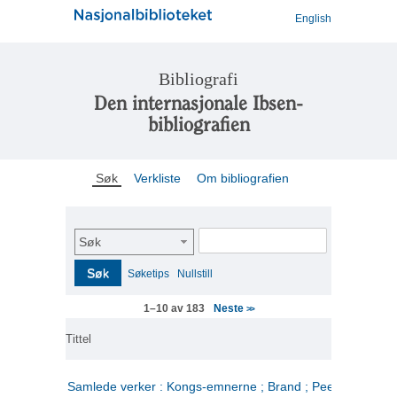
English
Bibliografi
Den internasjonale Ibsen-
bibliografien
Søk
Verkliste
Om bibliografien
Søk
Søk
Søketips
Nullstill
Neste
1–10 av 183
>>
Tittel
Samlede verker : Kongs-emnerne ; Brand ; Peer Gynt. 2