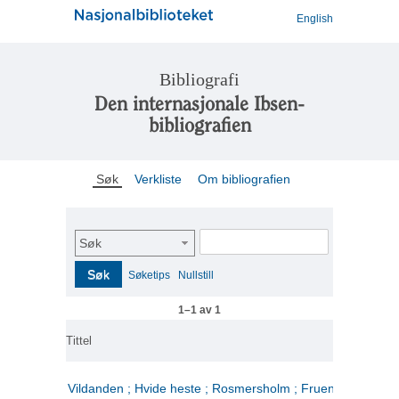
English
Bibliografi
Den internasjonale Ibsen-
bibliografien
Søk
Verkliste
Om bibliografien
Søk
Søk
Søketips
Nullstill
1–1 av 1
Tittel
Vildanden ; Hvide heste ; Rosmersholm ; Fruen fra havet