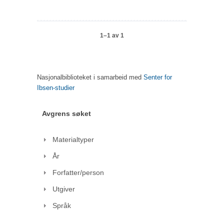
1–1 av 1
Nasjonalbiblioteket i samarbeid med
Senter for
Ibsen-studier
Avgrens søket
Materialtyper
År
Forfatter/person
Utgiver
Språk