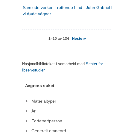
Samlede verker. Trettende bind : John Gabriel Borkman ; 
vi døde vågner
Neste
1–10 av 134
>>
Nasjonalbiblioteket i samarbeid med
Senter for
Ibsen-studier
Avgrens søket
Materialtyper
År
Forfatter/person
Generelt emneord