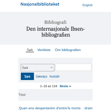
English
Bibliografi
Den internasjonale Ibsen-
bibliografien
Søk
Verkliste
Om bibliografien
Søk
Søk
Søketips
Nullstill
Neste
1–10 av 134
>>
Tittel
Quan ens despertarém d'entre'ls morts- : drama en tres