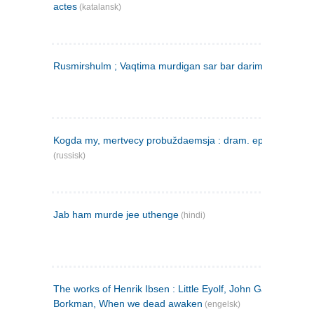
actes
(katalansk)
Rusmirshulm ; Vaqtima murdigan sar bar darim
(farsi)
Kogda my, mertvecy probuždaemsja : dram. epilog v 3 d
(russisk)
Jab ham murde jee uthenge
(hindi)
The works of Henrik Ibsen : Little Eyolf, John Gabriel
Borkman, When we dead awaken
(engelsk)