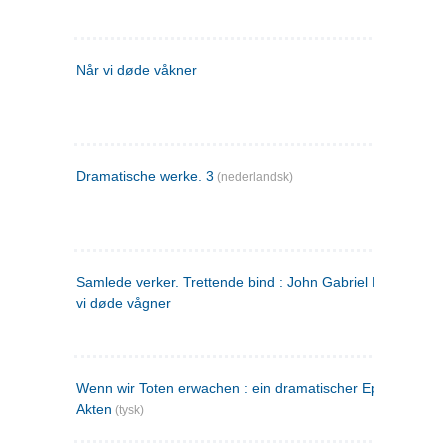
Når vi døde våkner
Dramatische werke. 3
(nederlandsk)
Samlede verker. Trettende bind : John Gabriel Borkman ; 
vi døde vågner
Wenn wir Toten erwachen : ein dramatischer Epilog in drei
Akten
(tysk)