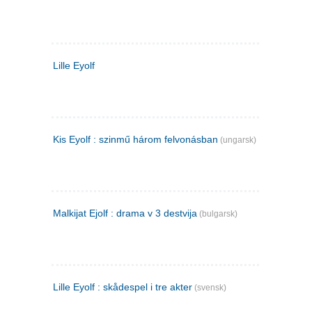
Lille Eyolf
Kis Eyolf : szinmű három felvonásban
(ungarsk)
Malkijat Ejolf : drama v 3 destvija
(bulgarsk)
Lille Eyolf : skådespel i tre akter
(svensk)