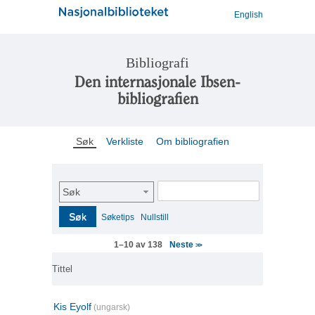
English
Bibliografi
Den internasjonale Ibsen-
bibliografien
Søk
Verkliste
Om bibliografien
Søk
Søk
Søketips
Nullstill
Neste
1–10 av 138
>>
Tittel
Kis Eyolf
(ungarsk)