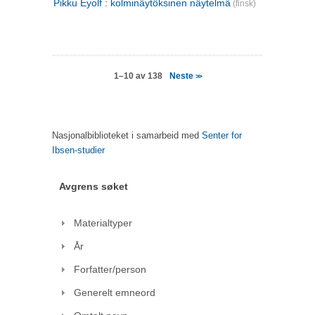
Pikku Eyolf : kolminäytöksinen näytelmä
(finsk)
Neste
1–10 av 138
>>
Nasjonalbiblioteket i samarbeid med
Senter for
Ibsen-studier
Avgrens søket
Materialtyper
År
Forfatter/person
Generelt emneord