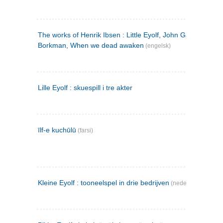
The works of Henrik Ibsen : Little Eyolf, John Gabriel
Borkman, When we dead awaken
(engelsk)
Lille Eyolf : skuespill i tre akter
īlf-e kuchūlū
(farsi)
Kleine Eyolf : tooneelspel in drie bedrijven
(nederlandsk)