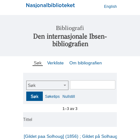
English
Bibliografi
Den internasjonale Ibsen-
bibliografien
Søk
Verkliste
Om bibliografien
Søk
Søk
Søketips
Nullstill
1–3 av 3
Tittel
[Gildet paa Solhoug] (1856) ; Gildet på Solhaug (1883) ;