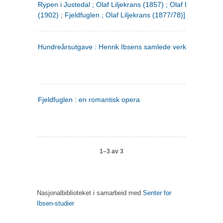
Rypen i Justedal ; Olaf Liljekrans (1857) ; Olaf Liljekrans
(1902) ; Fjeldfuglen ; Olaf Liljekrans (1877/78)]
Hundreårsutgave : Henrik Ibsens samlede verker. 3
Fjeldfuglen : en romantisk opera
1–3 av 3
Nasjonalbiblioteket i samarbeid med
Senter for
Ibsen-studier