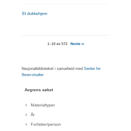
Et dukkehjem
Neste
1–10 av 572
>>
Nasjonalbiblioteket i samarbeid med
Senter for
Ibsen-studier
Avgrens søket
Materialtyper
År
Forfatter/person