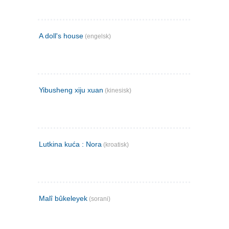
A doll's house
(engelsk)
Yibusheng xiju xuan
(kinesisk)
Lutkina kuća : Nora
(kroatisk)
Malî bûkeleyek
(sorani)