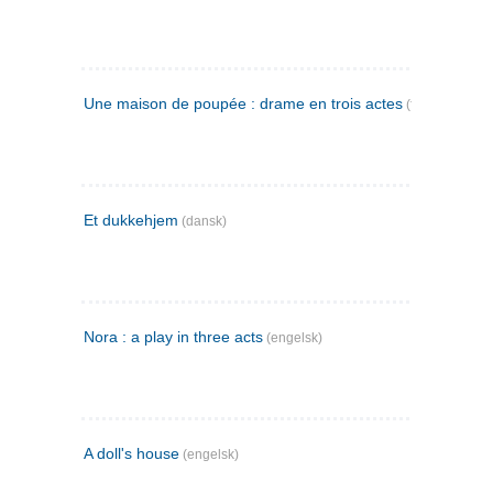
Une maison de poupée : drame en trois actes
(fransk)
Et dukkehjem
(dansk)
Nora : a play in three acts
(engelsk)
A doll's house
(engelsk)