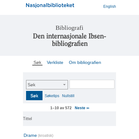
English
Bibliografi
Den internasjonale Ibsen-
bibliografien
Søk
Verkliste
Om bibliografien
Søk
Søk
Søketips
Nullstill
Neste
1–10 av 572
>>
Tittel
Drame
(kroatisk)