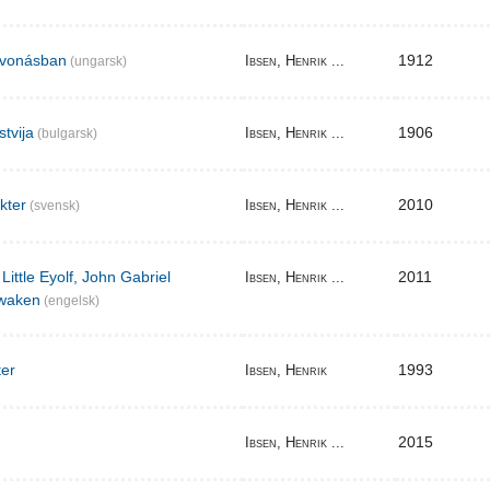
elvonásban
1912
Ibsen, Henrik ...
(ungarsk)
stvija
1906
Ibsen, Henrik ...
(bulgarsk)
akter
2010
Ibsen, Henrik ...
(svensk)
Little Eyolf, John Gabriel
2011
Ibsen, Henrik ...
waken
(engelsk)
ter
1993
Ibsen, Henrik
2015
Ibsen, Henrik ...