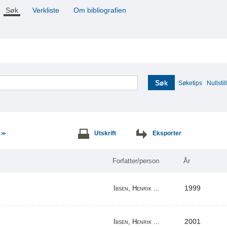
Søk
Verkliste
Om bibliografien
Søk
Søketips
Nullstill
e
Utskrift
Eksporter
>>
Forfatter/person
År
1999
Ibsen, Henrik ...
2001
Ibsen, Henrik ...