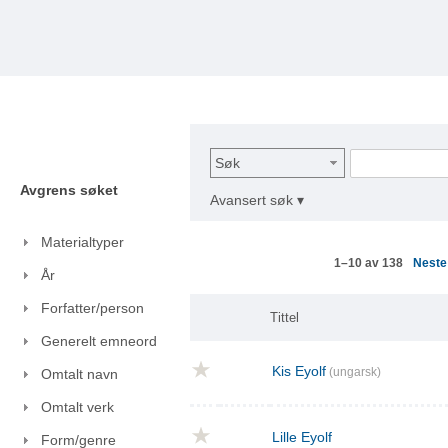
Søk
Avgrens søket
Avansert søk ▾
Materialtyper
Nest
1–10 av 138
År
Forfatter/person
Tittel
Generelt emneord
Kis Eyolf
(ungarsk)
Omtalt navn
Omtalt verk
Lille Eyolf
Form/genre