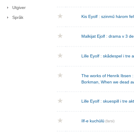
Utgiver
Kis Eyolf : szinmű három f
Språk
Malkijat Ejolf : drama v 3 de
Lille Eyolf : skådespel i tre 
The works of Henrik Ibsen : 
Borkman, When we dead a
Lille Eyolf : skuespill i tre ak
īlf-e kuchūlū
(farsi)