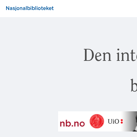
Den int
b