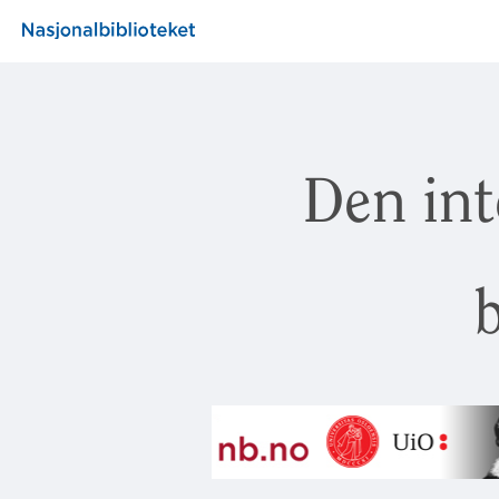
Den int
b