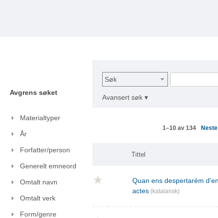
Søk
Avgrens søket
Avansert søk ▾
Materialtyper
Nest
1–10 av 134
År
Forfatter/person
Tittel
Generelt emneord
Quan ens despertarém d'ent
Omtalt navn
actes
(katalansk)
Omtalt verk
Form/genre