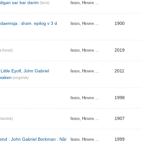
digan sar bar darim
Ibsen, Henrik ...
(farsi)
aemsja : dram. epilog v 3 d
1900
Ibsen, Henrik ...
e
2019
Ibsen, Henrik ...
(hindi)
Little Eyolf, John Gabriel
2011
Ibsen, Henrik ...
waken
(engelsk)
1998
Ibsen, Henrik ...
1907
Ibsen, Henrik ...
landsk)
bind : John Gabriel Borkman ; Når
1999
Ibsen, Henrik ...