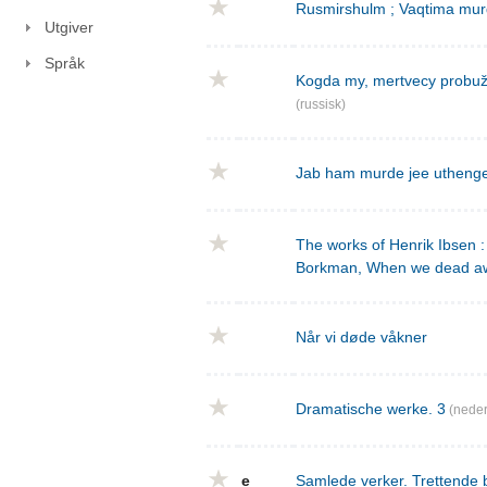
Rusmirshulm ; Vaqtima mur
Utgiver
Språk
Kogda my, mertvecy probužd
(russisk)
Jab ham murde jee utheng
The works of Henrik Ibsen : 
Borkman, When we dead a
Når vi døde våkner
Dramatische werke. 3
(neder
e
Samlede verker. Trettende 