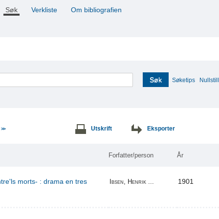
Søk
Verkliste
Om bibliografien
Søk
Søketips
Nullstill
e
Utskrift
Eksporter
>>
Forfatter/person
År
re'ls morts- : drama en tres
1901
Ibsen, Henrik ...