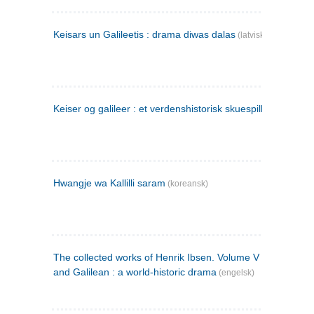
Keisars un Galileetis : drama diwas dalas
(latvisk)
Keiser og galileer : et verdenshistorisk skuespill (1873)
Hwangje wa Kallilli saram
(koreansk)
The collected works of Henrik Ibsen. Volume V : Emperor
and Galilean : a world-historic drama
(engelsk)