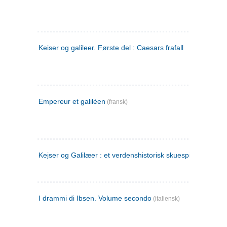
Keiser og galileer. Første del : Caesars frafall
Empereur et galiléen
(fransk)
Kejser og Galilæer : et verdenshistorisk skuespil
I drammi di Ibsen. Volume secondo
(italiensk)