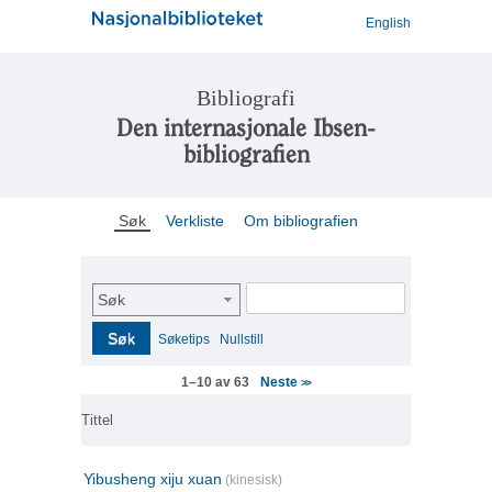
English
Bibliografi
Den internasjonale Ibsen-
bibliografien
Søk
Verkliste
Om bibliografien
Søk
Søk
Søketips
Nullstill
Neste
1–10 av 63
>>
Tittel
Yibusheng xiju xuan
(kinesisk)