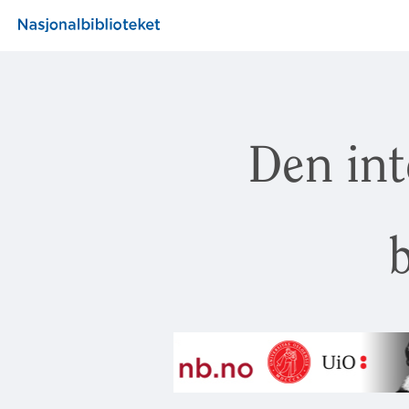
Den int
b