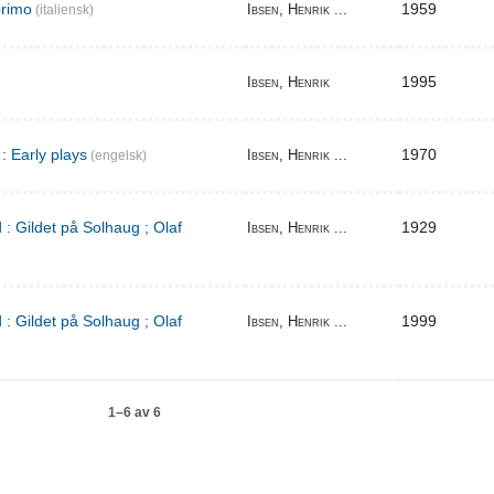
primo
1959
Ibsen, Henrik ...
(italiensk)
1995
Ibsen, Henrik
: Early plays
1970
Ibsen, Henrik ...
(engelsk)
 : Gildet på Solhaug ; Olaf
1929
Ibsen, Henrik ...
 : Gildet på Solhaug ; Olaf
1999
Ibsen, Henrik ...
1–6 av 6