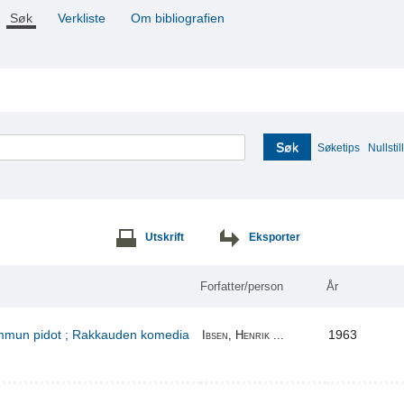
Søk
Verkliste
Om bibliografien
Søk
Søketips
Nullstill
Utskrift
Eksporter
Forfatter/person
År
kummun pidot ; Rakkauden komedia
1963
Ibsen, Henrik ...