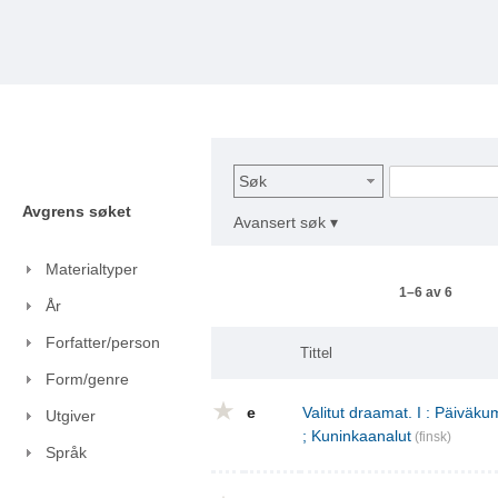
Søk
Avgrens søket
Avansert søk ▾
Materialtyper
1–6 av 6
År
Forfatter/person
Tittel
Form/genre
e
Valitut draamat. I : Päivä
Utgiver
; Kuninkaanalut
(finsk)
Språk