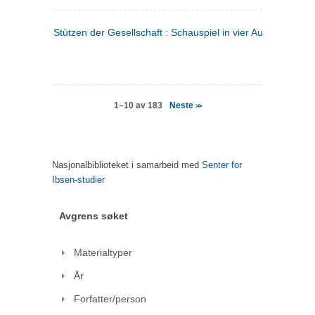
Stützen der Gesellschaft : Schauspiel in vier Aufzügen
(tysk
Neste
1–10 av 183
>>
Nasjonalbiblioteket i samarbeid med
Senter for
Ibsen-studier
Avgrens søket
Materialtyper
År
Forfatter/person