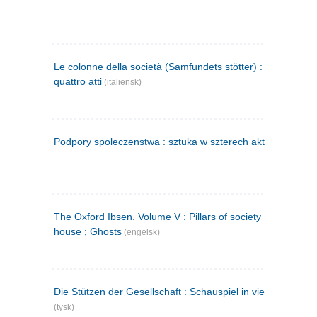
Le colonne della società (Samfundets stötter) : commedia 
quattro atti
(italiensk)
Podpory spoleczenstwa : sztuka w szterech aktach
(polsk)
The Oxford Ibsen. Volume V : Pillars of society ; A doll's
house ; Ghosts
(engelsk)
Die Stützen der Gesellschaft : Schauspiel in vier Aufzügen
(tysk)