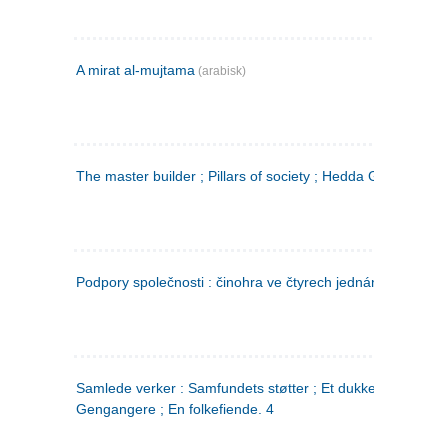
A mirat al-mujtama
(arabisk)
The master builder ; Pillars of society ; Hedda Gabler
Podpory společnosti : činohra ve čtyrech jednáních
(tsjekkis
Samlede verker : Samfundets støtter ; Et dukkehjem ;
Gengangere ; En folkefiende. 4