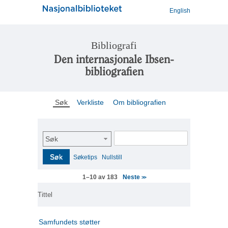
English
Bibliografi
Den internasjonale Ibsen-
bibliografien
Søk
Verkliste
Om bibliografien
Søk
Søk
Søketips
Nullstill
Neste
1–10 av 183
>>
Tittel
Samfundets støtter