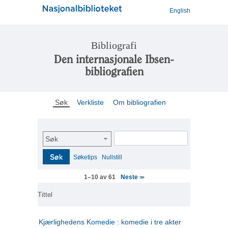
English
Bibliografi
Den internasjonale Ibsen-
bibliografien
Søk
Verkliste
Om bibliografien
Søk
Søk
Søketips
Nullstill
Neste
1–10 av 61
>>
Tittel
Kjærlighedens Komedie : komedie i tre akter