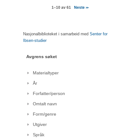
Neste
1–10 av 61
>>
Nasjonalbiblioteket i samarbeid med
Senter for
Ibsen-studier
Avgrens søket
Materialtyper
År
Forfatter/person
Omtalt navn
Form/genre
Utgiver
Språk