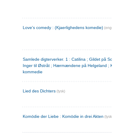
Love's comedy : (Kjaerlighedens komedie)
(engelsk)
Samlede digterverker. 1 : Catilina ; Gildet på Solhaug ; Fru
Inger til Østråt ; Hærmændene på Helgeland ; Kjærlighede
kommedie
Lied des Dichters
(tysk)
Komödie der Liebe : Komödie in drei Akten
(tysk)