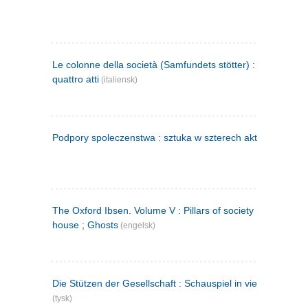
Le colonne della società (Samfundets stötter) : commedia 
quattro atti
(italiensk)
Podpory spoleczenstwa : sztuka w szterech aktach
(polsk)
The Oxford Ibsen. Volume V : Pillars of society ; A doll's
house ; Ghosts
(engelsk)
Die Stützen der Gesellschaft : Schauspiel in vier Aufzügen
(tysk)