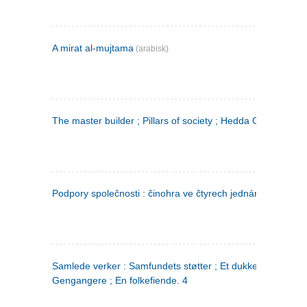
A mirat al-mujtama
(arabisk)
The master builder ; Pillars of society ; Hedda Gabler
Podpory společnosti : činohra ve čtyrech jednáních
(tsjekkis
Samlede verker : Samfundets støtter ; Et dukkehjem ;
Gengangere ; En folkefiende. 4