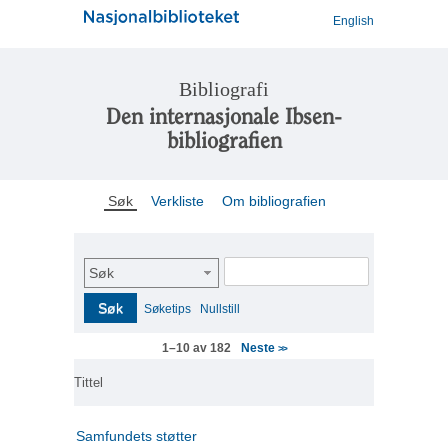
English
Bibliografi
Den internasjonale Ibsen-
bibliografien
Søk
Verkliste
Om bibliografien
Søk
Søk
Søketips
Nullstill
Neste
1–10 av 182
>>
Tittel
Samfundets støtter