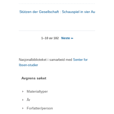
Stützen der Gesellschaft : Schauspiel in vier Aufzügen
(tysk
Neste
1–10 av 182
>>
Nasjonalbiblioteket i samarbeid med
Senter for
Ibsen-studier
Avgrens søket
Materialtyper
År
Forfatter/person