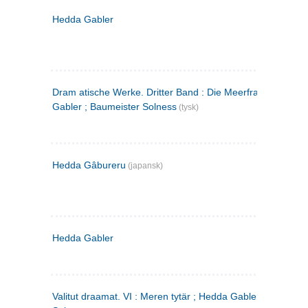
Hedda Gabler
Dram atische Werke. Dritter Band : Die Meerfrau ; Hedda
Gabler ; Baumeister Solness
(tysk)
Hedda Gâbureru
(japansk)
Hedda Gabler
Valitut draamat. VI : Meren tytär ; Hedda Gabler ; Rakentaj