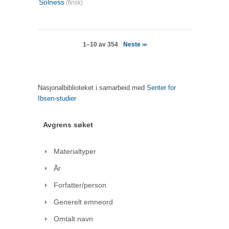
Solness
(finsk)
Neste
1–10 av 354
>>
Nasjonalbiblioteket i samarbeid med
Senter for
Ibsen-studier
Avgrens søket
Materialtyper
År
Forfatter/person
Generelt emneord
Omtalt navn