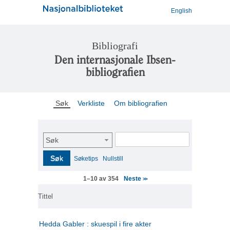
English
Bibliografi
Den internasjonale Ibsen-
bibliografien
Søk
Verkliste
Om bibliografien
Søk
Søk
Søketips
Nullstill
Neste
1–10 av 354
>>
Tittel
Hedda Gabler : skuespil i fire akter