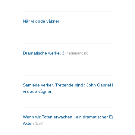
Når vi døde våkner
Dramatische werke. 3
(nederlandsk)
Samlede verker. Trettende bind : John Gabriel Borkman ; 
vi døde vågner
Wenn wir Toten erwachen : ein dramatischer Epilog in drei
Akten
(tysk)