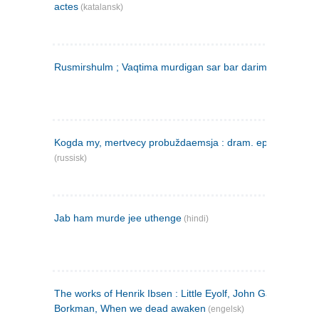
actes
(katalansk)
Rusmirshulm ; Vaqtima murdigan sar bar darim
(farsi)
Kogda my, mertvecy probuždaemsja : dram. epilog v 3 d
(russisk)
Jab ham murde jee uthenge
(hindi)
The works of Henrik Ibsen : Little Eyolf, John Gabriel
Borkman, When we dead awaken
(engelsk)