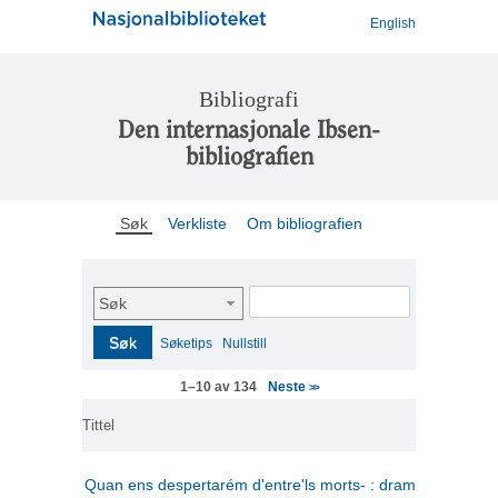
English
Bibliografi
Den internasjonale Ibsen-
bibliografien
Søk
Verkliste
Om bibliografien
Søk
Søk
Søketips
Nullstill
Neste
1–10 av 134
>>
Tittel
Quan ens despertarém d'entre'ls morts- : drama en tres