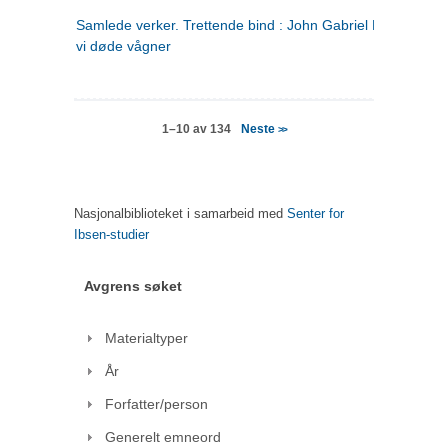
Samlede verker. Trettende bind : John Gabriel Borkman ; 
vi døde vågner
Neste
1–10 av 134
>>
Nasjonalbiblioteket i samarbeid med
Senter for
Ibsen-studier
Avgrens søket
Materialtyper
År
Forfatter/person
Generelt emneord