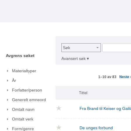
Søk
Avgrens søket
Avansert søk ▾
Materialtyper
Neste
1–10 av 83
År
Forfatter/person
Tittel
Generelt emneord
Fra Brand til Keiser og Gal
Omtalt navn
Omtalt verk
De unges forbund
Form/genre