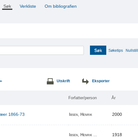
Søk
Verkliste
Om bibliografien
Søk
Søketips
Nullstill
Utskrift
Eksporter
>>
Forfatter/person
År
ilæer 1866-73
2000
Ibsen, Henrik
1918
Ibsen, Henrik ...