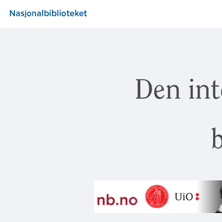
Den int
b