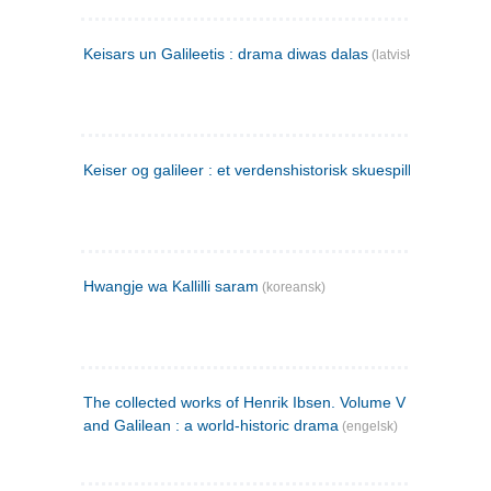
Keisars un Galileetis : drama diwas dalas
(latvisk)
Keiser og galileer : et verdenshistorisk skuespill (1873)
Hwangje wa Kallilli saram
(koreansk)
The collected works of Henrik Ibsen. Volume V : Emperor
and Galilean : a world-historic drama
(engelsk)