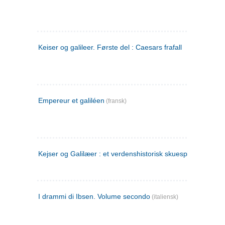
Keiser og galileer. Første del : Caesars frafall
Empereur et galiléen
(fransk)
Kejser og Galilæer : et verdenshistorisk skuespil
I drammi di Ibsen. Volume secondo
(italiensk)