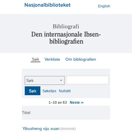
English
Bibliografi
Den internasjonale Ibsen-
bibliografien
Søk
Verkliste
Om bibliografien
Søk
Søk
Søketips
Nullstill
Neste
1–10 av 63
>>
Tittel
Yibusheng xiju xuan
(kinesisk)