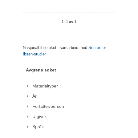
1–1 av 1
Nasjonalbiblioteket i samarbeid med
Senter for
Ibsen-studier
Avgrens søket
Materialtyper
År
Forfatter/person
Utgiver
Språk