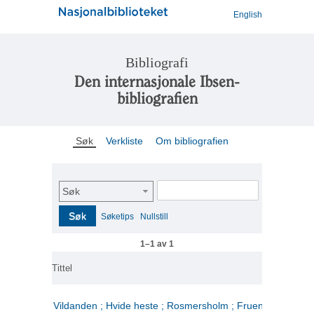
English
Bibliografi
Den internasjonale Ibsen-
bibliografien
Søk
Verkliste
Om bibliografien
Søk
Søk
Søketips
Nullstill
1–1 av 1
Tittel
Vildanden ; Hvide heste ; Rosmersholm ; Fruen fra havet