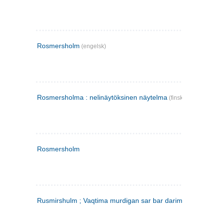
Rosmersholm
(engelsk)
Rosmersholma : nelinäytöksinen näytelma
(finsk)
Rosmersholm
Rusmirshulm ; Vaqtima murdigan sar bar darim
(farsi)