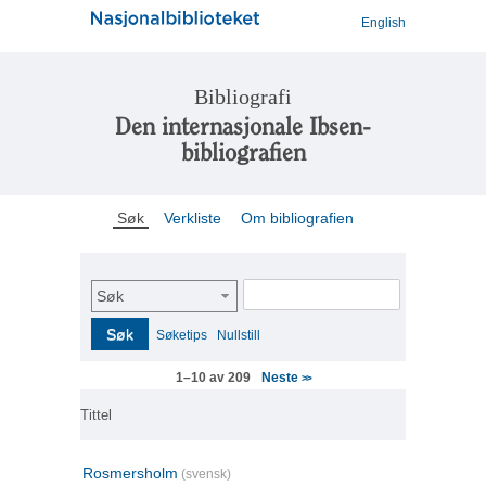
English
Bibliografi
Den internasjonale Ibsen-
bibliografien
Søk
Verkliste
Om bibliografien
Søk
Søk
Søketips
Nullstill
Neste
1–10 av 209
>>
Tittel
Rosmersholm
(svensk)