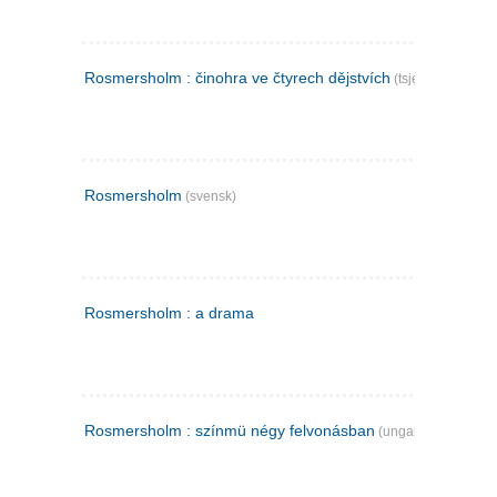
Rosmersholm : činohra ve čtyrech dějstvích
(tsjekkisk)
Rosmersholm
(svensk)
Rosmersholm : a drama
Rosmersholm : színmü négy felvonásban
(ungarsk)