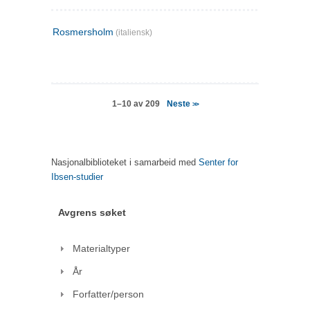
Rosmersholm
(italiensk)
Neste
1–10 av 209
>>
Nasjonalbiblioteket i samarbeid med
Senter for
Ibsen-studier
Avgrens søket
Materialtyper
År
Forfatter/person