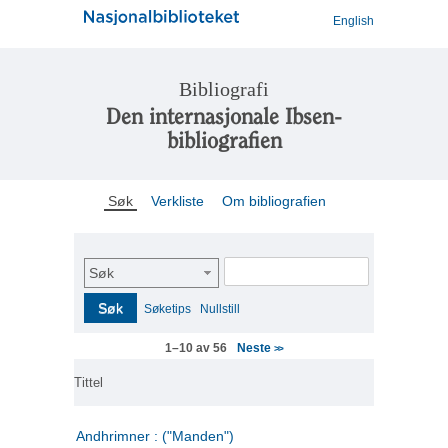
English
Bibliografi
Den internasjonale Ibsen-
bibliografien
Søk
Verkliste
Om bibliografien
Søk
Søk
Søketips
Nullstill
Neste
1–10 av 56
>>
Tittel
Andhrimner : ("Manden")