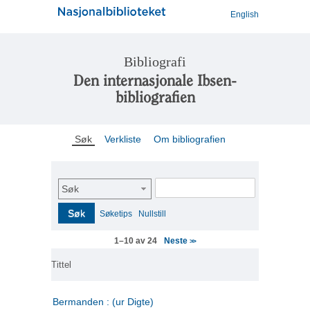
English
Bibliografi
Den internasjonale Ibsen-
bibliografien
Søk
Verkliste
Om bibliografien
Søk
Søk
Søketips
Nullstill
Neste
1–10 av 24
>>
Tittel
Bermanden : (ur Digte)