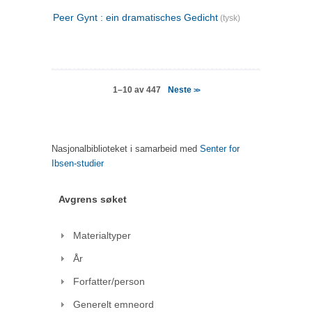
Peer Gynt : ein dramatisches Gedicht
(tysk)
Neste
1–10 av 447
>>
Nasjonalbiblioteket i samarbeid med
Senter for
Ibsen-studier
Avgrens søket
Materialtyper
År
Forfatter/person
Generelt emneord