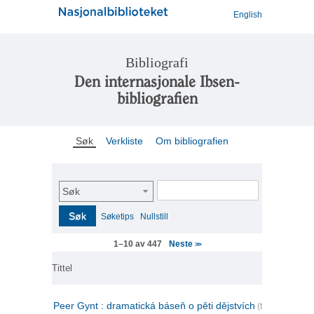
English
Bibliografi
Den internasjonale Ibsen-
bibliografien
Søk
Verkliste
Om bibliografien
Søk
Søk
Søketips
Nullstill
Neste
1–10 av 447
>>
Tittel
Peer Gynt : dramatická báseň o pěti dějstvích
(tsjekkisk)