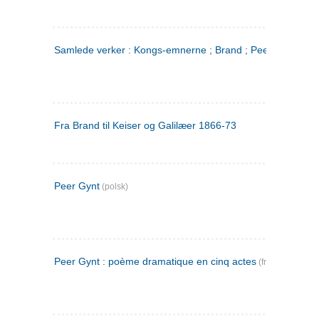
Samlede verker : Kongs-emnerne ; Brand ; Peer Gynt. 2
Fra Brand til Keiser og Galilæer 1866-73
Peer Gynt
(polsk)
Peer Gynt : poème dramatique en cinq actes
(fransk)