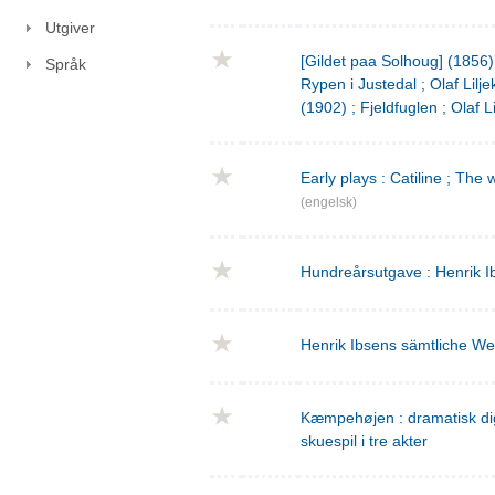
Utgiver
[Gildet paa Solhoug] (1856)
Språk
Rypen i Justedal ; Olaf Lilje
(1902) ; Fjeldfuglen ; Olaf L
Early plays : Catiline ; The 
(engelsk)
Hundreårsutgave : Henrik I
Henrik Ibsens sämtliche We
Kæmpehøjen : dramatisk digtn
skuespil i tre akter