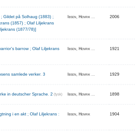
 ; Gildet på Solhaug (1883) ;
2006
Ibsen, Henrik ...
krans (1857) ; Olaf Liljekrans
iljekrans (1877/78)]
warrior's barrow ; Olaf Liljekrans
1921
Ibsen, Henrik ...
bsens samlede verker. 3
1929
Ibsen, Henrik ...
rke in deutscher Sprache. 2
1898
Ibsen, Henrik ...
(tysk)
ing i en akt ; Olaf Liljekrans :
1904
Ibsen, Henrik