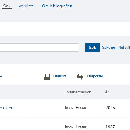
Søk
Verkliste
Om bibliografien
Søk
Søketips
Nullstill
Utskrift
Eksporter
>>
Forfatter/person
År
re akter
2025
Ibsen, Henrik
1987
Ibsen, Henrik