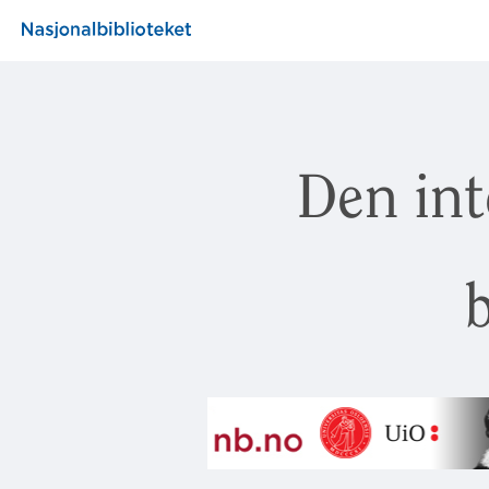
Den int
b