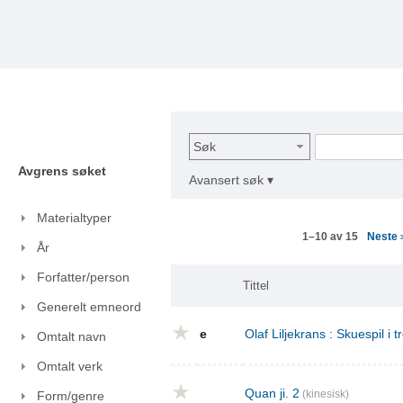
Søk
Avgrens søket
Avansert søk ▾
Materialtyper
Neste
1–10 av 15
År
Forfatter/person
Tittel
Generelt emneord
e
Olaf Liljekrans : Skuespil i t
Omtalt navn
Omtalt verk
Quan ji. 2
(kinesisk)
Form/genre