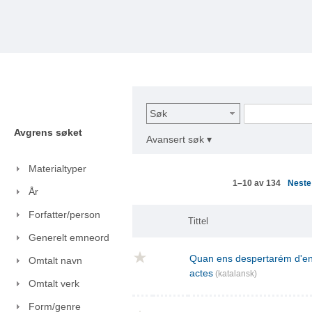
Søk
Avgrens søket
Avansert søk ▾
Materialtyper
Nest
1–10 av 134
År
Forfatter/person
Tittel
Generelt emneord
Quan ens despertarém d'ent
Omtalt navn
actes
(katalansk)
Omtalt verk
Form/genre