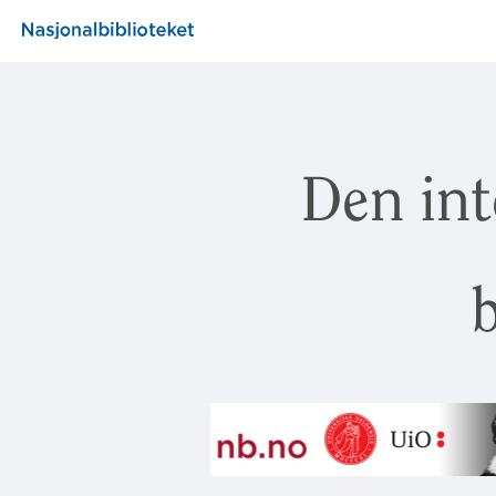
Den int
b