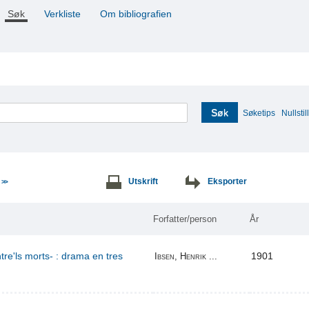
Søk
Verkliste
Om bibliografien
Søk
Søketips
Nullstill
e
Utskrift
Eksporter
>>
Forfatter/person
År
re'ls morts- : drama en tres
1901
Ibsen, Henrik ...