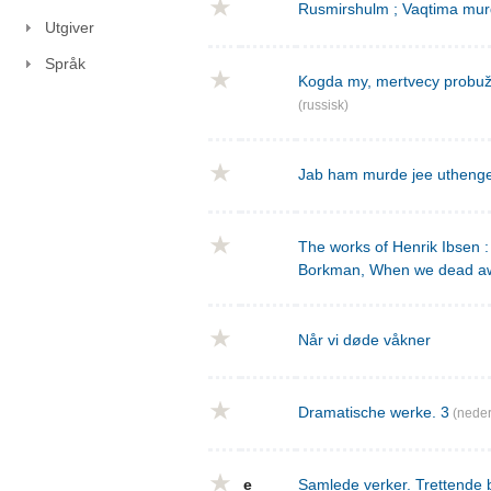
Rusmirshulm ; Vaqtima mur
Utgiver
Språk
Kogda my, mertvecy probužd
(russisk)
Jab ham murde jee utheng
The works of Henrik Ibsen : 
Borkman, When we dead a
Når vi døde våkner
Dramatische werke. 3
(neder
e
Samlede verker. Trettende 