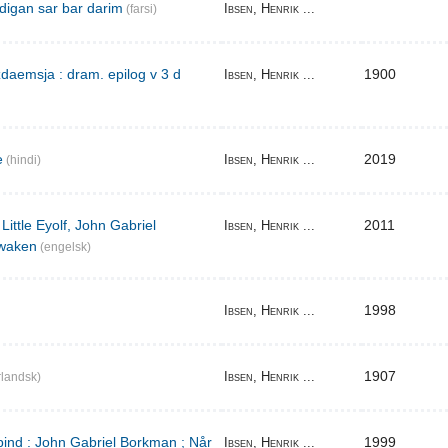
digan sar bar darim
Ibsen, Henrik ...
(farsi)
aemsja : dram. epilog v 3 d
1900
Ibsen, Henrik ...
e
2019
Ibsen, Henrik ...
(hindi)
Little Eyolf, John Gabriel
2011
Ibsen, Henrik ...
waken
(engelsk)
1998
Ibsen, Henrik ...
1907
Ibsen, Henrik ...
landsk)
bind : John Gabriel Borkman ; Når
1999
Ibsen, Henrik ...