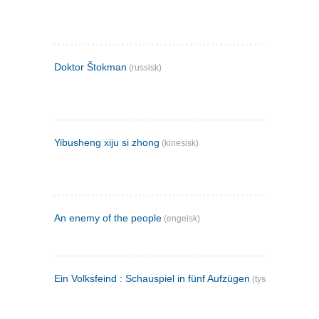
Doktor Štokman
(russisk)
Yibusheng xiju si zhong
(kinesisk)
An enemy of the people
(engelsk)
Ein Volksfeind : Schauspiel in fünf Aufzügen
(tysk)