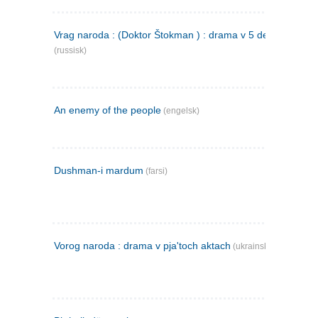
Vrag naroda : (Doktor Štokman ) : drama v 5 dejstvijach
(russisk)
An enemy of the people
(engelsk)
Dushman-i mardum
(farsi)
Vorog naroda : drama v pja'toch aktach
(ukrainsk)