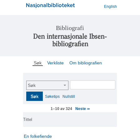
English
Bibliografi
Den internasjonale Ibsen-
bibliografien
Søk
Verkliste
Om bibliografien
Søk
Søk
Søketips
Nullstill
Neste
1–10 av 324
>>
Tittel
En folkefiende