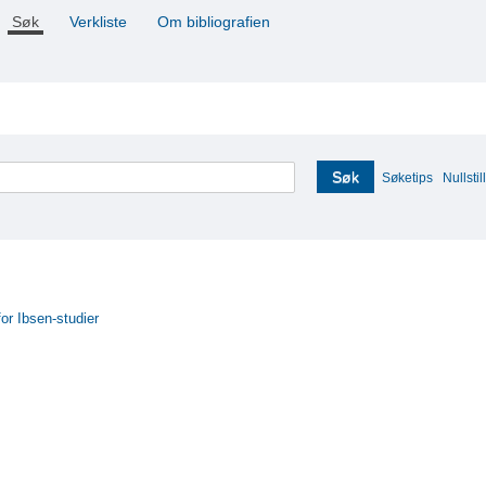
Søk
Verkliste
Om bibliografien
Søk
Søketips
Nullstill
for Ibsen-studier