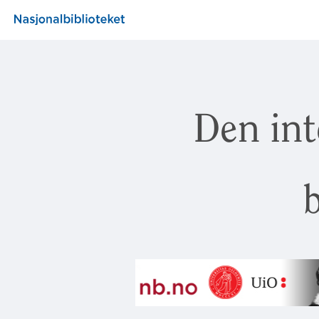
Den int
b