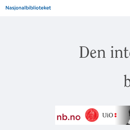
Den int
b