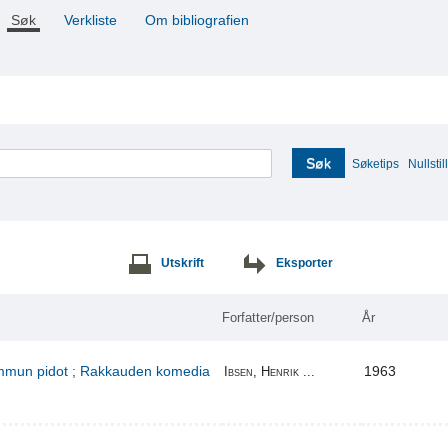
Søk
Verkliste
Om bibliografien
Søk
Søketips
Nullstill
Utskrift
Eksporter
Forfatter/person
År
kummun pidot ; Rakkauden komedia
1963
Ibsen, Henrik ...