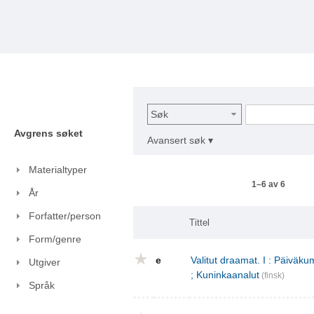
Søk
Avgrens søket
Avansert søk ▾
Materialtyper
1–6 av 6
År
Forfatter/person
Tittel
Form/genre
e
Valitut draamat. I : Päivä
Utgiver
; Kuninkaanalut
(finsk)
Språk