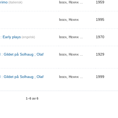
primo
1959
Ibsen, Henrik ...
(italiensk)
1995
Ibsen, Henrik
: Early plays
1970
Ibsen, Henrik ...
(engelsk)
 : Gildet på Solhaug ; Olaf
1929
Ibsen, Henrik ...
 : Gildet på Solhaug ; Olaf
1999
Ibsen, Henrik ...
1–6 av 6