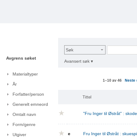
Søk
Avgrens søket
Avansert søk ▾
Materialtyper
Neste
1–10 av 46
År
Forfatter/person
Tittel
Generelt emneord
"Fru Inger til Østråt" : skod
Omtalt navn
Form/genre
e
Fru Inger til Østråt : skuespi
Utgiver