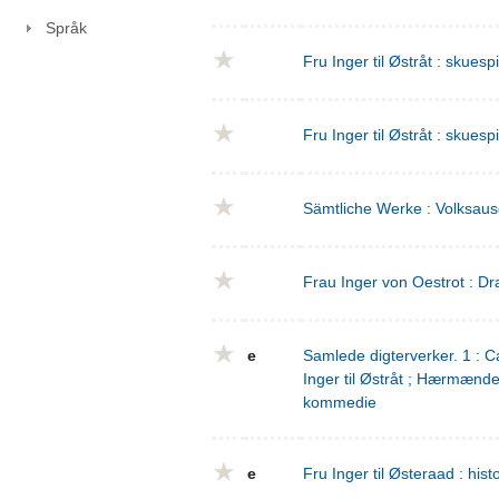
Språk
Fru Inger til Østråt : skuesp
Fru Inger til Østråt : skuesp
Sämtliche Werke : Volksaus
Frau Inger von Oestrot : Dr
e
Samlede digterverker. 1 : Ca
Inger til Østråt ; Hærmænd
kommedie
e
Fru Inger til Østeraad : his