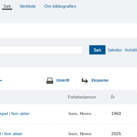
Søk
Verkliste
Om bibliografien
Søk
Søketips
Nullstill
Utskrift
Eksporter
>>
Forfatter/person
År
espel i fem akter
1960
Ibsen, Henrik ...
l i fem akter
2025
Ibsen, Henrik