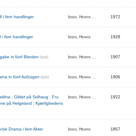
ill i fem handlinger
1972
Ibsen, Henrik ...
il i fem handlinger
1928
Ibsen, Henrik
gabe in fünf Bänden
1907
Ibsen, Henrik ...
(tysk)
ama in fünf Aufzügen
1906
Ibsen, Henrik ...
(tysk)
tilina ; Gildet på Solhaug ; Fru
1922
Ibsen, Henrik ...
ene på Helgeland ; Kjærlighedens
torisk Drama i fem Akter
1857
Ibsen, Henrik