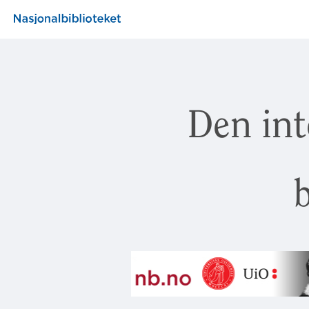
Den int
b