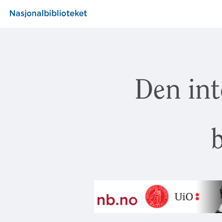
Den int
b