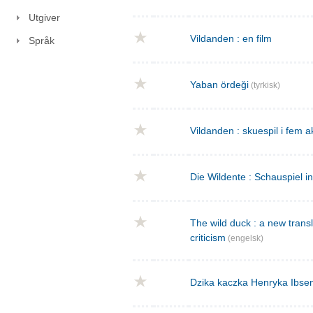
Utgiver
Vildanden : en film
Språk
Yaban ördeği
(tyrkisk)
Vildanden : skuespil i fem a
Die Wildente : Schauspiel i
The wild duck : a new transla
criticism
(engelsk)
Dzika kaczka Henryka Ibse