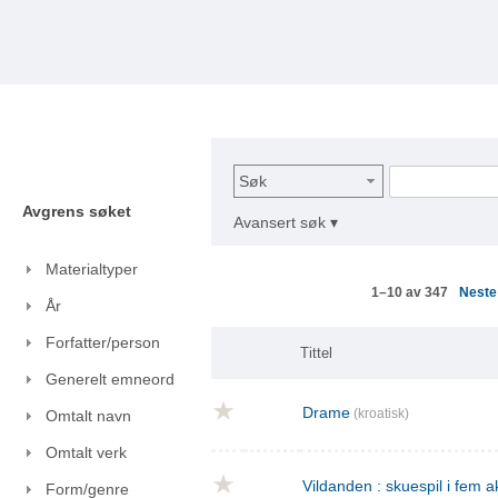
Søk
Avgrens søket
Avansert søk ▾
Materialtyper
Nest
1–10 av 347
År
Forfatter/person
Tittel
Generelt emneord
Drame
(kroatisk)
Omtalt navn
Omtalt verk
Vildanden : skuespil i fem a
Form/genre