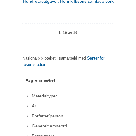
Hundreårsutgave : Henrik Ibsens samlede verker. 1
1–10 av 10
Nasjonalbiblioteket i samarbeid med
Senter for
Ibsen-studier
Avgrens søket
Materialtyper
År
Forfatter/person
Generelt emneord