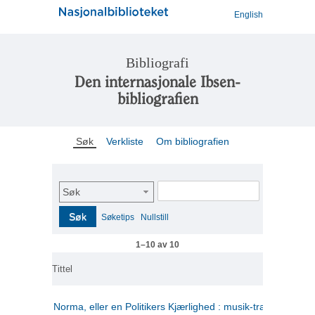
English
Bibliografi
Den internasjonale Ibsen-
bibliografien
Søk
Verkliste
Om bibliografien
Søk
Søk
Søketips
Nullstill
1–10 av 10
Tittel
Norma, eller en Politikers Kjærlighed : musik-tragedie i tre