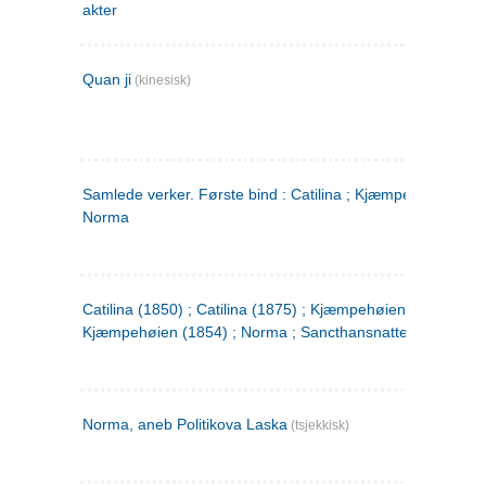
akter
Quan ji
(kinesisk)
Samlede verker. Første bind : Catilina ; Kjæmpehøien ;
Norma
Catilina (1850) ; Catilina (1875) ; Kjæmpehøien (1850) ;
Kjæmpehøien (1854) ; Norma ; Sancthansnatten
Norma, aneb Politikova Laska
(tsjekkisk)