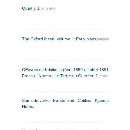
Quan ji. 1
(kinesisk)
The Oxford Ibsen. Volume I : Early plays
(engelsk)
OEuvres de Kristiania (Avril 1850-octobre 1851) : Poèmes 
Proses - Norma ; Le Tertre du Guerrier. 2
(fransk)
Samlede verker. Første bind : Catilina ; Kjæmpehøien ;
Norma