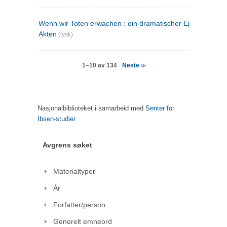
Wenn wir Toten erwachen : ein dramatischer Epilog in drei
Akten
(tysk)
Neste
1–10 av 134
>>
Nasjonalbiblioteket i samarbeid med
Senter for
Ibsen-studier
Avgrens søket
Materialtyper
År
Forfatter/person
Generelt emneord