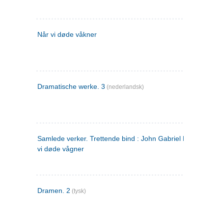
Når vi døde våkner
Dramatische werke. 3
(nederlandsk)
Samlede verker. Trettende bind : John Gabriel Borkman ; 
vi døde vågner
Dramen. 2
(tysk)