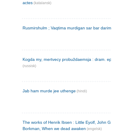
actes
(katalansk)
Rusmirshulm ; Vaqtima murdigan sar bar darim
(farsi)
Kogda my, mertvecy probuždaemsja : dram. epilog v 3 d
(russisk)
Jab ham murde jee uthenge
(hindi)
The works of Henrik Ibsen : Little Eyolf, John Gabriel
Borkman, When we dead awaken
(engelsk)