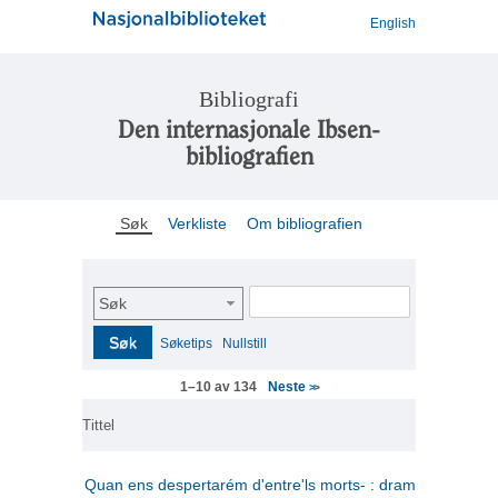
English
Bibliografi
Den internasjonale Ibsen-
bibliografien
Søk
Verkliste
Om bibliografien
Søk
Søk
Søketips
Nullstill
Neste
1–10 av 134
>>
Tittel
Quan ens despertarém d'entre'ls morts- : drama en tres