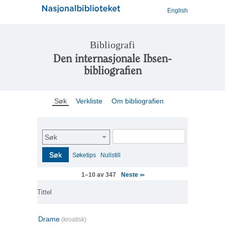
English
Bibliografi
Den internasjonale Ibsen-
bibliografien
Søk
Verkliste
Om bibliografien
Søk
Søk
Søketips
Nullstill
Neste
1–10 av 347
>>
Tittel
Drame
(kroatisk)