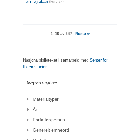
Tarmayakan
(kurdisk)
Neste
1–10 av 347
>>
Nasjonalbiblioteket i samarbeid med
Senter for
Ibsen-studier
Avgrens søket
Materialtyper
År
Forfatter/person
Generelt emneord