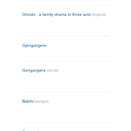
Ghosts : a family-drama in three acts
(engelsk)
Gjengangere
Gengangere
(dansk)
Bidehi
(bengali)