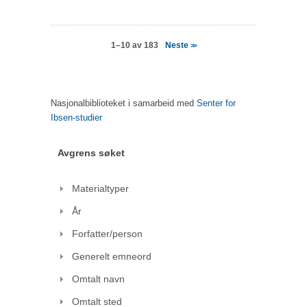
Neste
1–10 av 183
>>
Nasjonalbiblioteket i samarbeid med
Senter for
Ibsen-studier
Avgrens søket
Materialtyper
År
Forfatter/person
Generelt emneord
Omtalt navn
Omtalt sted