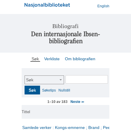
English
Bibliografi
Den internasjonale Ibsen-
bibliografien
Søk
Verkliste
Om bibliografien
Søk
Søk
Søketips
Nullstill
Neste
1–10 av 183
>>
Tittel
Samlede verker : Kongs-emnerne ; Brand ; Peer Gynt. 2